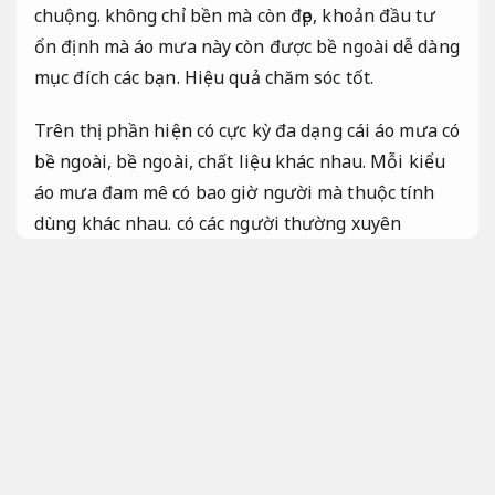
chuộng. không chỉ bền mà còn đẹp, khoản đầu tư
ổn định mà áo mưa này còn được bề ngoài dễ dàng
mục đích các bạn.
Hiệu quả chăm sóc tốt.
Trên thị phần hiện có cực kỳ đa dạng cái áo mưa có
bề ngoài, bề ngoài, chất liệu khác nhau. Mỗi kiểu
áo mưa đam mê có bao giờ người mà thuộc tính
dùng khác nhau. có các người thường xuyên
chuyển di bằng xe máy thì áo mưa bít kín cơ thể là
kiểu được ưa dùng hơn cả.
Hiệu quả chăm sóc tốt.
Hiển nhiên , 1 trong các bề ngoài mới nhất được
đam mê ngay khi ra mắt cách đây không lâu là
áo
mưa bít đường may tinh tế
kín người. Dòng sản
phẩm có chất liệu, bền chắc, đặc biệt là bề ngoài
sáng tạo tạo sự ích lợi tối đa cho các bạn.
Nổi bật
khi xuất hiện.