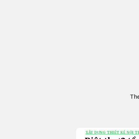
Bỏ
qua
nội
dung
The
XÂY DỰNG THIẾT KẾ NỘI T