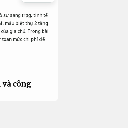
 sự sang trọng, tinh tế
ại, mẫu biệt thự 2 tầng
của gia chủ. Trong bài
dự toán mức chi phí để
h và công
kiến trúc châu Âu