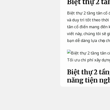
Biệt thự 2 t
Biệt thự 2 tầng tân cổ 
và duy trì tốt theo thờ
tân cổ điển mang đến k
viết này, chúng tôi sẽ g
bạn dễ dàng lựa chọn c
Tối ưu chi phí xây dựn
Biệt thự 2 tầ
năng tiện ng
Thiết kế ngoại th
Tối ưu chi phí x