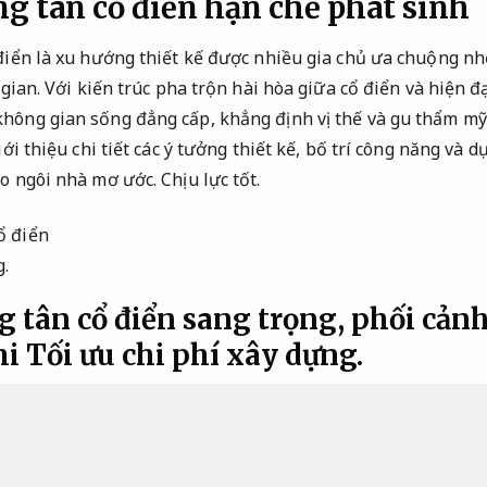
ầng tân cổ điển hạn chế phát sinh
điển là xu hướng thiết kế được nhiều gia chủ ưa chuộng nhờ
i gian. Với kiến trúc pha trộn hài hòa giữa cổ điển và hiện đ
hông gian sống đẳng cấp, khẳng định vị thế và gu thẩm mỹ 
iới thiệu chi tiết các ý tưởng thiết kế, bố trí công năng và 
ho ngôi nhà mơ ước.
Chịu lực tốt.
g.
ng tân cổ điển sang trọng, phối cản
hi
Tối ưu chi phí xây dựng.
ất biệt thự 2 tầng tân cổ điển, phong cách 
ây dựng.