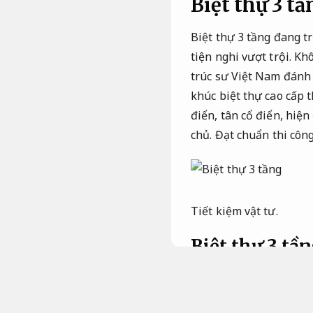
Biệt thự 3 tầ
Biệt thự 3 tầng đang t
tiện nghi vượt trội. K
trúc sư Việt Nam đánh
khúc biệt thự cao cấp 
điển, tân cổ điển, hiệ
chủ.
Đạt chuẩn thi công
Tiết kiệm vật tư.
Biệt thự 3 tầ
đại.
khuynh hướng thi công 