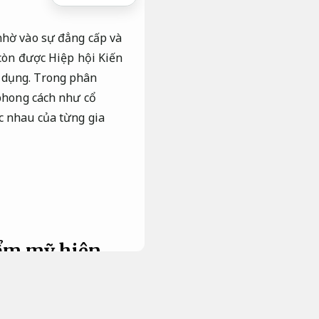
nhờ vào sự đẳng cấp và
 còn được Hiệp hội Kiến
ử dụng. Trong phân
 phong cách như cổ
c nhau của từng gia
ẩm mỹ hiện
ại các thành phố lớn