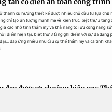
ng tân cổ điển an toàn công trình
rở thành xu hướng thiết kế được nhiều chủ đầu tư lựa chọn 
hông chỉ tạo ấn tượng mạnh mẽ về kiến trúc, biệt thự 3 tầng
 giá cao nhờ tính thẩm mỹ và khả năng tối ưu công năng s
thời điểm hiện tại, biệt thự 3 tầng ghi điểm với sự đa dạng
n đại… đáp ứng nhiều nhu cầu cụ thể thẩm mỹ và cá tính khá
.
ng đẹp được ưa chuộng hiện nay
Th
xây dựng nhà biệt thự mái thái đang ngày càng tăng cao. T