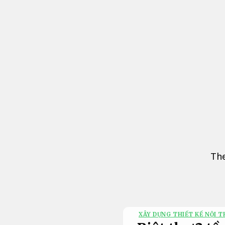
Bỏ
qua
nội
dung
The
XÂY DỰNG THIẾT KẾ NỘI T