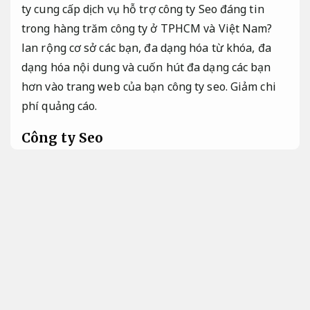
ty cung cấp dịch vụ hỗ trợ công ty Seo đáng tin
trong hàng trăm công ty ở TPHCM và Việt Nam?
lan rộng cơ sở các bạn, đa dạng hóa từ khóa, đa
dạng hóa nội dung và cuốn hút đa dạng các bạn
hơn vào trang web của bạn công ty seo.
Giảm chi
phí quảng cáo.
Công ty Seo
Trong thời đại số hóa, doanh nghiệp muốn phát
triển ổn định lâu dài không thể bỏ qua kênh tìm
kiếm Google – nơi người dùng chủ động tìm đến
mẫu sản phẩm và hạng mục dịch vụ. Công ty SEO là
đối tác chiến lược giúp bạn khai thác tối đa tiềm
năng này thông qua việc tối ưu hơn hóa website,
nâng cao thứ hạng từ khóa và cải thiện trải
nghiệm người dùng. Một công ty SEO chuyên