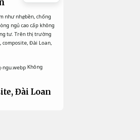
ẹn
m như nhẹ, bền, chống
phòng ngủ cao cấp không
g tư. Trên thị trường
 composite, Đài Loan,
Không
te, Đài Loan
ả vận hành.