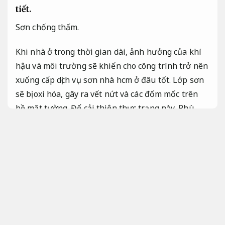
tiết.
Sơn chống thấm.
Khi nhà ở trong thời gian dài, ảnh hưởng của khí
hậu và môi trường sẽ khiến cho công trình trở nên
xuống cấp dịch vụ sơn nhà hcm ở đâu tốt. Lớp sơn
sẽ bị oxi hóa, gây ra vết nứt và các đốm mốc trên
bề mặt tường. Để cải thiện thực trạng này,
Phù
hợp nhu cầu sử dụng.
việc sơn nhà trọn gói là cần
thiết để sang sửa và nâng cấp lại phần tường đã
hư hỏng,
Bền với thời tiết.
giúp tăng thẩm mỹ cho
căn hộ.
Kiến trúc sư.
Hạn chế phát sinh.
Sự cần thiết của việc sơn nhà
Tiết kiệm vật tư.