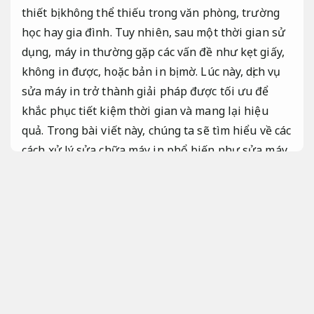
thiết bị không thể thiếu trong văn phòng, trường
học hay gia đình. Tuy nhiên, sau một thời gian sử
dụng, máy in thường gặp các vấn đề như kẹt giấy,
không in được, hoặc bản in bị mờ. Lúc này, dịch vụ
sửa máy in trở thành giải pháp được tối ưu để
khắc phục tiết kiệm thời gian và mang lại hiệu
quả. Trong bài viết này, chúng ta sẽ tìm hiểu về các
cách xử lý sửa chữa máy in phổ biến như sửa máy
in tại nhà,
Nâng cấp linh hoạt.
sửa máy in giá rẻ,
Vận hành bền bỉ.
sửa máy in kịp thời,
Dễ sử dụng.
sửa máy in tận nơi,
Sao lưu an toàn.
và sửa máy in
lấy liền,
Hiệu năng cao.
giúp bạn dễ dàng chọn lựa
giải pháp phù hợp.
Máy tính.