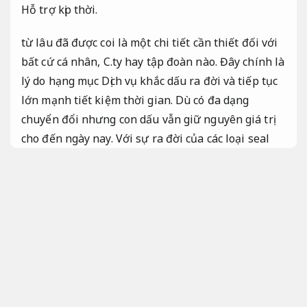
Hỗ trợ kịp thời.
từ lâu đã được coi là một chi tiết cần thiết đối với
bất cứ cá nhân, C.ty hay tập đoàn nào. Đây chính là
lý do hạng mục Dịch vụ khắc dấu ra đời và tiếp tục
lớn mạnh tiết kiệm thời gian. Dù có đa dạng
chuyển đổi nhưng con dấu vẫn giữ nguyên giá trị
cho đến ngày nay. Với sự ra đời của các loại seal
mới, hiện đại hơn, chất lượng phải chăng hơn,
chuyên dụng cho được đa dạng lĩnh vực hơn. Trong
số đó, đóng dấu bao bì in trên túi bao bì nhựa đặc
biệt cần thiết.
Rõ ràng.
giống như các bạn đã biết,
Hỗ trợ kịp thời.
bao bì túi nilon cực kỳ mịn và mực
khó bám vào.
Phù hợp nhu cầu thực tế.
Nhưng với
công nghệ hiện đại và loại mực đặc biệt,
Không
phát sinh.
điều không tưởng này Có lẽ đạt được.