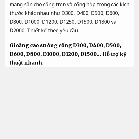
mang sẵn cho cống tròn và cống hộp trong các kích
thước khác nhau như D300, D400, D500, D600,
D800, D1000, D1200, D1250, D1500, D1800 và
D2000.
Thiết kế theo yêu cầu.
Gioăng cao su ống cống D300, D400, D500,
D600, D800, D1000, D1200, D1500…
Hỗ trợ kỹ
thuật nhanh.
Được làm từ cao su thiên nhiên,
Chịu tải tốt.
mang
đa dạng biên dạng khác nhau mang thể được
chuyên dụng cho cống tròn hoặc hộp.
Xưởng sản
xuất.
Hoàn thiện chắc chắn.
Gioăng cao su cống bê
tông mang kích thước mặt cắt hình tam giác 25 mm
* 14 mm và 25 mm * 18 mm.
Chuyển giao.
Linh kiện
dễ thay thế.
Gioăng được nối tròn mang chu vi khác
nhau phù hợp mang đa số các kích thước cống bê