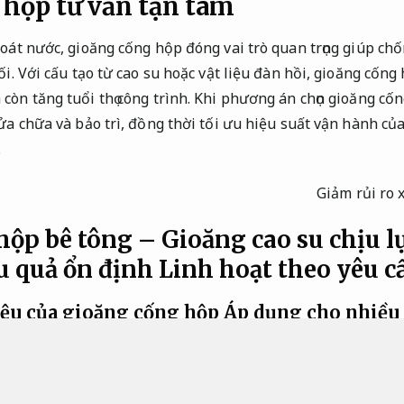
hộp tư vấn tận tâm
hoát nước, gioăng cống hộp đóng vai trò quan trọng giúp chố
ối. Với cấu tạo từ cao su hoặc vật liệu đàn hồi, gioăng cốn
còn tăng tuổi thọ công trình. Khi phương án chọn gioăng cố
sửa chữa và bảo trì, đồng thời tối ưu hiệu suất vận hành củ
.
Giảm rủi ro x
ộp bê tông – Gioăng cao su chịu l
u quả ổn định
Linh hoạt theo yêu c
liệu của gioăng cống hộp
Áp dụng cho nhiều 
ủa gioăng cống hộp quyết định trực tiếp đến khả năng chịu 