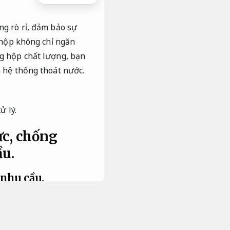
ng rò rỉ, đảm bảo sự
g hộp không chỉ ngăn
ng hộp chất lượng, bạn
a hệ thống thoát nước.
ử lý.
ực, chống
ầu.
nhu cầu.
lực và chống thấm của