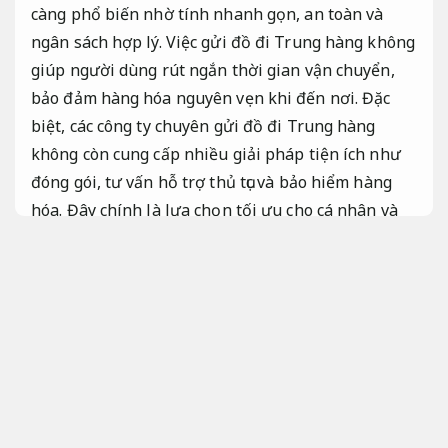
càng phổ biến nhờ tính nhanh gọn, an toàn và
ngân sách hợp lý. Việc gửi đồ đi Trung hàng không
giúp người dùng rút ngắn thời gian vận chuyển,
bảo đảm hàng hóa nguyên vẹn khi đến nơi. Đặc
biệt, các công ty chuyên gửi đồ đi Trung hàng
không còn cung cấp nhiều giải pháp tiện ích như
đóng gói, tư vấn hỗ trợ thủ tục và bảo hiểm hàng
hóa. Đây chính là lựa chọn tối ưu cho cá nhân và
doanh nghiệp muốn vận chuyển hàng Trung một
cách đúng quy trình.
Dịch vụ tận tâm.
Gửi đồ đi Trung hàng không có độ tin
cậy và chi phí hợp lý
Bảo hành minh
bạch.
Gửi hàng Trung hàng không nhanh chóng,
tiết kiệm
Dịch vụ tận tâm.