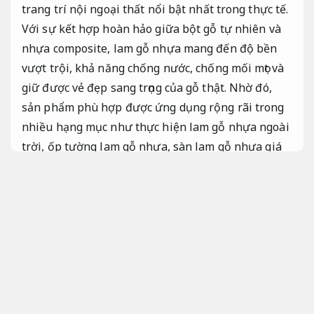
trang trí nội ngoại thất nổi bật nhất trong thực tế.
Với sự kết hợp hoàn hảo giữa bột gỗ tự nhiên và
nhựa composite, lam gỗ nhựa mang đến độ bền
vượt trội, khả năng chống nước, chống mối mọt và
giữ được vẻ đẹp sang trọng của gỗ thật. Nhờ đó,
sản phẩm phù hợp được ứng dụng rộng rãi trong
nhiều hạng mục như thực hiện lam gỗ nhựa ngoài
trời, ốp tường lam gỗ nhựa, sàn lam gỗ nhựa giá
rẻ, đáp ứng cả nhu cầu thẩm mỹ lẫn công năng.
Đây chính là hướng lựa chọn lý tưởng thay thế gỗ
tự nhiên trong thời đại kiến trúc hiện đại và duy
trì tốt.
An toàn công trình.
Lam gỗ nhựa
Gạch đá.