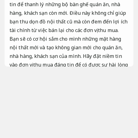
tin để thanh lý những bộ bàn ghế quán ăn, nhà
hàng, khách sạn còn mới. Điều này không chỉ giúp
bạn thu dọn đồ nội thất cũ mà còn đem đến lợi ích
tài chính từ việc bán lại cho các đơn vị thu mua.
Bạn sẽ có cơ hội sắm cho mình những mặt hàng
nội thất mới và tạo không gian mới cho quán ăn,
nhà hàng, khách sạn của mình. Hãy đặt niềm tin
vào đơn vị thu mua đáng tin để có được sự hài lòng
và lợi ích tối đa.
Luôn sẵn sàng.
Nếu bạn đang chọn lọc một đơn vị thu mua đồ cũ
khách sạn đáng tin, hãy không ngần ngại liên hệ
với Đồ cũ Đại Phát – đơn vị thu mua đáng tin bậc
nhất tại Hồ Chí Minh.
Chuyên nghiệp.
Thu mua đồ cũ nhà hàng,
Tư vấn tận
tâm.
khách sạn giá phải chăng ở đâu?