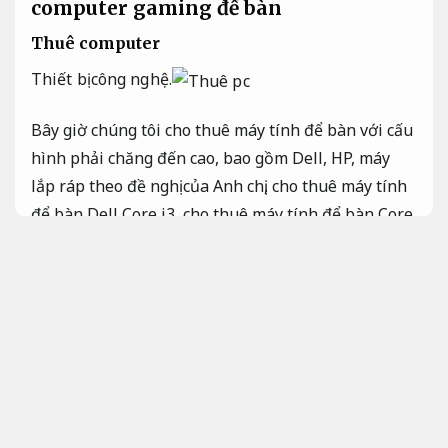
computer gaming để bàn
Thuê computer
Thiết bị công nghệ.
Bây giờ chúng tôi cho thuê máy tính để bàn với cấu
hình phải chăng đến cao, bao gồm Dell, HP, máy
lắp ráp theo đề nghị của Anh chị, cho thuê máy tính
để bàn Dell Core i3, cho thuê máy tính để bàn Core
i5, cho thuê máy tính để bàn Core i7.
Dễ sử dụng.
Đa số các mẫu theo mục đích của các bạn.
Vận hành
bền bỉ.
Chúng tôi cam đoan đồng bộ các cái máy
cộng cấu hình cho đa số đơn hàng
thuê pc giảm lỗi
hệ thống
.
Ứng dụng.
Hiệu năng cao.
Chúng tôi cho
thuê computer máy tính tại tphcm,
Tối ưu cho công
việc.
giao nhận tại công ty trong khu vực tphcm.
Cấu hình chơi game.
Chi phí hợp lý.
hcm,
Bảo mật