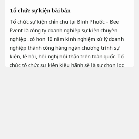
Tổ chức sự kiện bài bản
Tổ chức sự kiện chỉn chu tại Bình Phước – Bee
Event là công ty doanh nghiệp sự kiện chuyên
nghiệp . có hơn 10 năm kinh nghiệm xử lý doanh
nghiệp thành công hàng ngàn chương trình sự
kiện, lễ hội, hội nghị, hội thảo trên toàn quốc. Tổ
chức tổ chức sự kiện kiêu hãnh sẽ là sự chọn lọc
chính xác, đối tác tin cậy tạo bởi các sự kiện, lễ hội
đúng quy trình, nâng tầm thương hiệu cho tổ chức
của đối tác.
Quy trình minh bạch.
Công ty tổ chức sự kiện Bình Phước – Bee Event là
một đơn vị bài bản trong lĩnh vực tổ chức các sự
kiện, tiệc ngoài trời và giàn dựng sân khấu tại
Bình Phước. Với đúng quy trình hoạt động trong