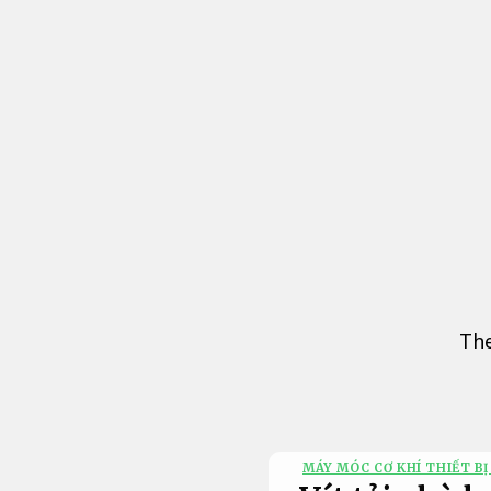
Bỏ
qua
nội
dung
The
MÁY MÓC CƠ KHÍ THIẾT BỊ 