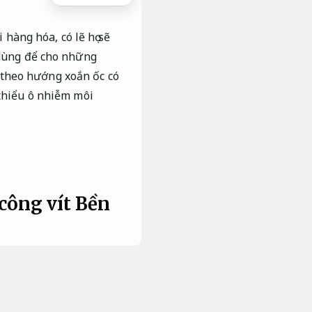
 hàng hóa, có lẽ họ sẽ
 dùng để cho những
từ theo hướng xoắn ốc có
 thiểu ô nhiễm môi
 công vít
Bền