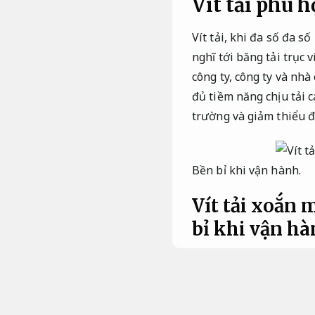
Vít tải phù 
Vít tải, khi đa số đa số
nghĩ tới băng tải trục
công ty, công ty và nhà
đủ tiềm năng chịu tải 
trường và giảm thiểu đ
Bền bỉ khi vận hành.
Vít tải xoắn 
bỉ khi vận hà
Vít tải xoắn min
Xưởng sản xuất.